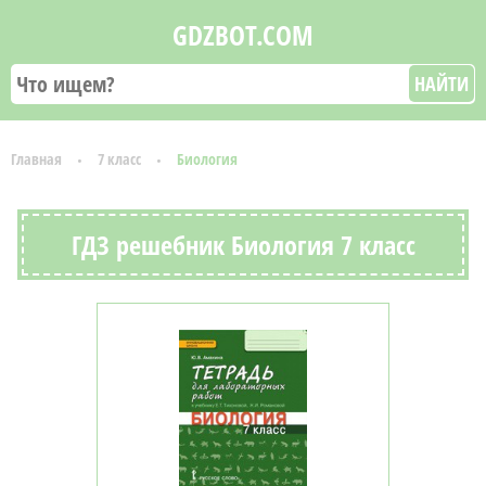
GDZBOT.COM
НАЙТИ
Главная
7 класс
Биология
ГДЗ решебник Биология 7 класс