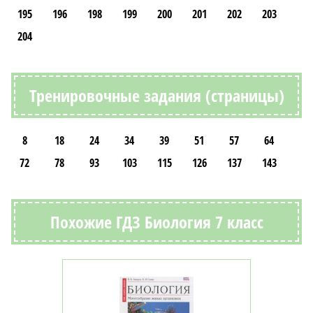
195
196
198
199
200
201
202
203
204
Тренировочные задания (страницы)
8
18
24
34
39
51
57
64
72
78
93
103
115
126
137
143
Похожие ГДЗ Биология 7 класс