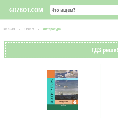
GDZBOT.COM
Главная
6 класс
Литература
ГДЗ решеб