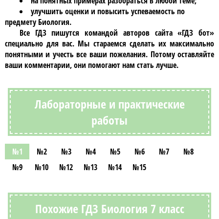
на понятных примерах разобраться в любой теме;
улучшить оценки и повысить успеваемость по
предмету Биология.
Все ГДЗ пишутся командой авторов сайта «ГДЗ бот»
специально для вас. Мы стараемся сделать их максимально
понятными и учесть все ваши пожелания. Потому оставляйте
ваши комментарии, они помогают нам стать лучше.
Лабораторные и практические
работы
№1
№2
№3
№4
№5
№6
№7
№8
№9
№10
№12
№13
№14
№15
Похожие ГДЗ Биология 7 класс