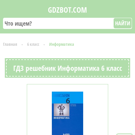
GDZBOT.COM
НАЙТИ
Главная
6 класс
Информатика
ГДЗ решебник Информатика 6 класс