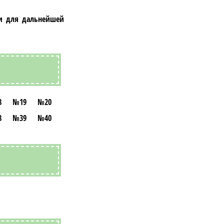
 и для дальнейшей
8
№19
№20
8
№39
№40