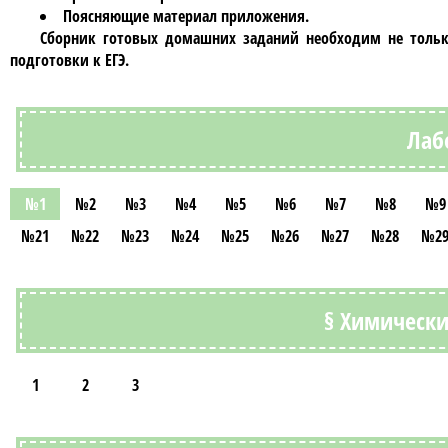
Поясняющие материал приложения.
Сборник
готовых домашних заданий
необходим не тольк
подготовки к ЕГЭ.
Лаб
№1
№2
№3
№4
№5
№6
№7
№8
№9
№21
№22
№23
№24
№25
№26
№27
№28
№2
§ Химически
1
2
3