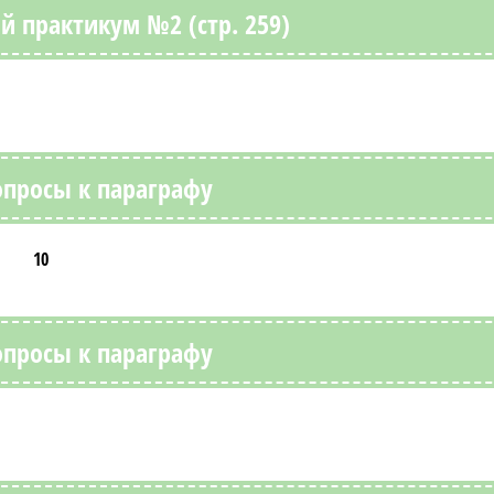
й практикум №2 (стр. 259)
опросы к параграфу
10
опросы к параграфу