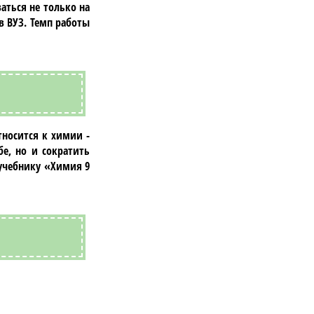
аться не только на
в ВУЗ. Темп работы
тносится к
химии
-
бе, но и сократить
 учебнику
«Химия 9