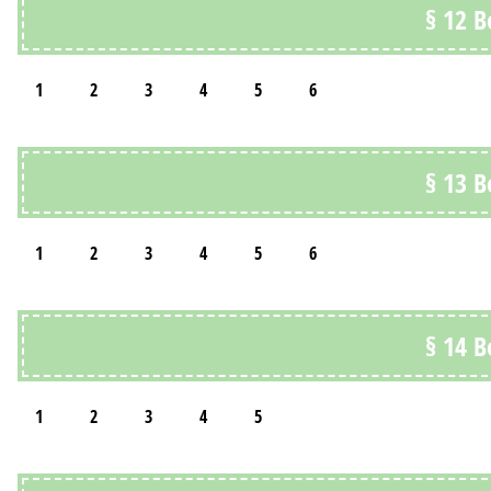
§ 12 
1
2
3
4
5
6
§ 13 
1
2
3
4
5
6
§ 14 
1
2
3
4
5