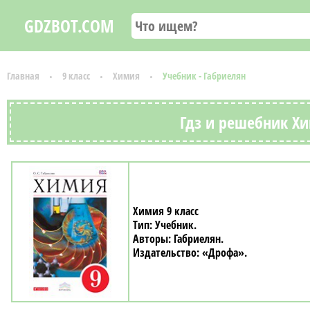
GDZBOT.COM
Главная
9 класс
Химия
Учебник - Габриелян
Гдз и решебник Хи
Химия 9 класс
Учебник
Габриелян
«Дрофа»