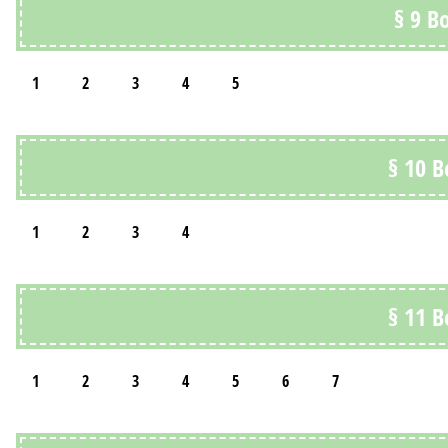
§ 9 В
1
2
3
4
5
§ 10 
1
2
3
4
§ 11 
1
2
3
4
5
6
7