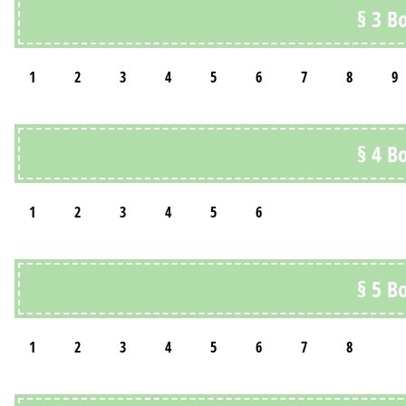
§ 3 В
1
2
3
4
5
6
7
8
9
§ 4 В
1
2
3
4
5
6
§ 5 В
1
2
3
4
5
6
7
8