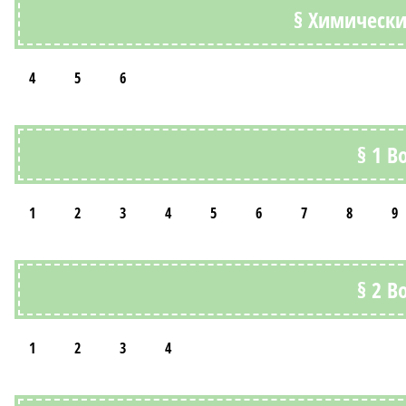
§ Химически
4
5
6
§ 1 В
1
2
3
4
5
6
7
8
9
§ 2 В
1
2
3
4