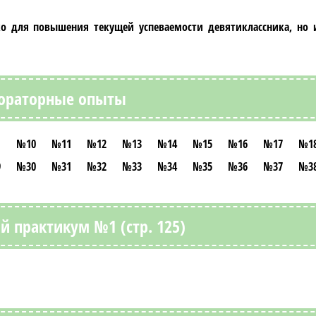
о для повышения текущей успеваемости
девятиклассника
, но
ораторные опыты
№10
№11
№12
№13
№14
№15
№16
№17
№1
9
№30
№31
№32
№33
№34
№35
№36
№37
№3
й практикум №1 (стр. 125)