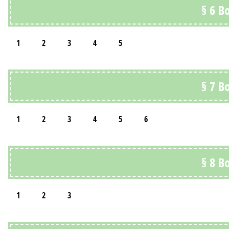
§ 6 В
1
2
3
4
5
§ 7 В
1
2
3
4
5
6
§ 8 В
1
2
3