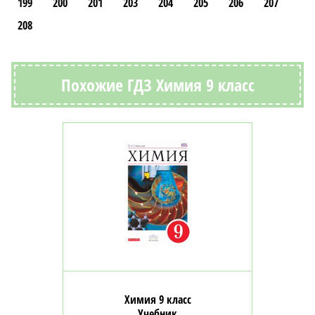
199
200
201
203
204
205
206
207
208
Похожие ГДЗ Химия 9 класс
Химия 9 класс
Учебник