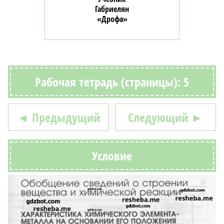
Габриелян
«Дрофа»
Рабочая тетрадь (страницы): 5
◄ Предыдущий
Следующий ►
Условие