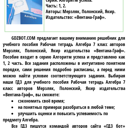
Алгоритм успеха
1, 2
Мерзляк, Полонский, Якир
«Вентана-Граф»
GDZBOT.COM предлагает вашему вниманию решебник для
учебного пособия
Рабочая тетрадь Алгебра 7 класc авторов
Мерзляк, Полонский, Якир издательства «Вентана-Граф»
.
Пособие входит в серию Алгоритм успеха и представлено как
1, 2 часть. Все задания расположены в интуитивно понятном
порядке, сами решения подробно расписаны, а перед ними
можно найти условие соответствующего задания. Выбирая
наши ГДЗ для учебного пособия
Рабочая тетрадь Алгебра 7
класc авторов Мерзляк, Полонский, Якир издательства
«Вентана-Граф»
, вы сможете:
сэкономить своё время;
на понятных примерах разобраться в любой теме;
улучшить оценки и повысить успеваемость по
предмету Алгебра.
Все ГДЗ пишутся командой авторов сайта «ГДЗ бот»