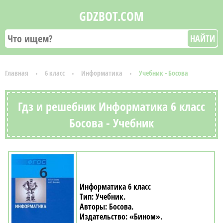
GDZBOT.COM
НАЙТИ
Главная
6 класс
Информатика
Учебник - Босова
Гдз и решебник Информатика 6 класс
Босова - Учебник
Информатика 6 класс
Учебник
Босова
«Бином»