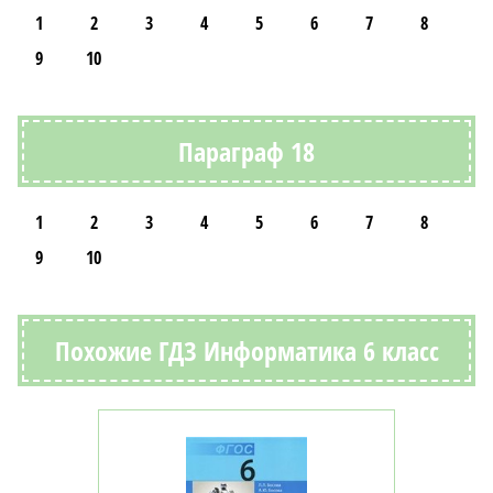
1
2
3
4
5
6
7
8
9
10
Параграф 18
1
2
3
4
5
6
7
8
9
10
Похожие ГДЗ Информатика 6 класс