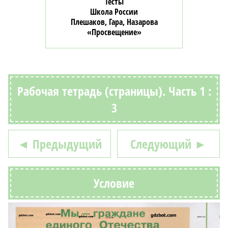
Тесты
Школа России
Плешаков, Гара, Назарова
«Просвещение»
Рабочая тетрадь (страницы). Часть 1 :
3
◄ Предыдущий
Следующий ►
Условие