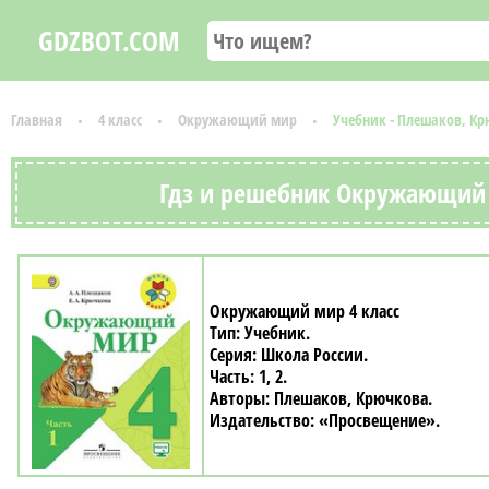
GDZBOT.COM
Главная
4 класс
Окружающий мир
Учебник - Плешаков, К
Гдз и решебник Окружающий 
Окружающий мир 4 класс
Учебник
Школа России
1, 2
Плешаков, Крючкова
«Просвещение»