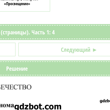
«Просвещение»
(страницы). Часть 1: 4
Следующий ►
Решение