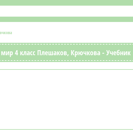
рючкова
мир 4 класс Плешаков, Крючкова - Учебник