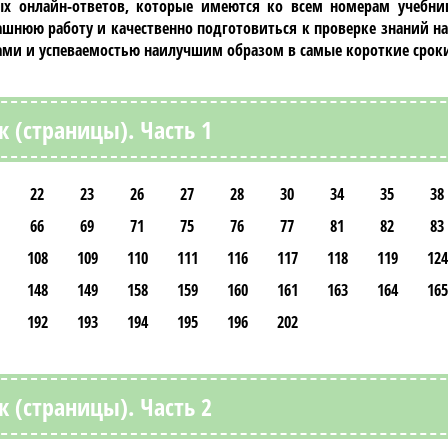
х онлайн-ответов, которые имеются ко всем номерам учебни
шнюю работу и качественно подготовиться к проверке знаний на
ами и успеваемостью наилучшим образом в самые короткие срок
к (страницы). Часть 1
22
23
26
27
28
30
34
35
38
66
69
71
75
76
77
81
82
83
108
109
110
111
116
117
118
119
124
148
149
158
159
160
161
163
164
165
192
193
194
195
196
202
к (страницы). Часть 2