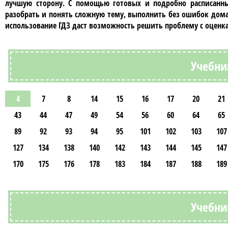
лучшую сторону. С помощью готовых и подробно расписанны
разобрать и понять сложную тему, выполнить без ошибок дома
использование
ГДЗ
даст возможность решить проблему с оценк
Учебни
4
7
8
14
15
16
17
20
21
43
44
47
49
54
56
60
64
65
89
92
93
94
95
101
102
103
107
127
134
138
140
142
143
144
145
147
170
175
176
178
183
184
187
188
189
Учебни