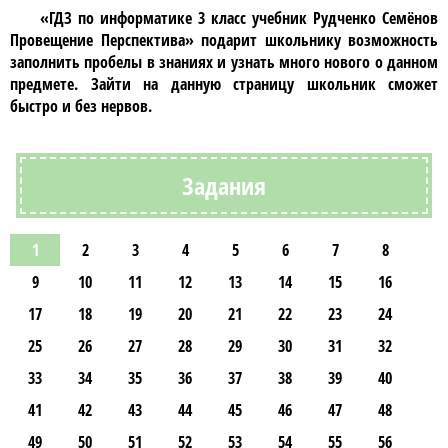
«ГДЗ по информатике 3 класс учебник Рудченко Семёнов
Провещение Перспектива»
подарит школьнику возможность
заполнить пробелы в знаниях и узнать много нового о данном
предмете. Зайти на данную страницу школьник сможет
быстро и без нервов.
Задания
1
2
3
4
5
6
7
8
9
10
11
12
13
14
15
16
17
18
19
20
21
22
23
24
25
26
27
28
29
30
31
32
33
34
35
36
37
38
39
40
41
42
43
44
45
46
47
48
49
50
51
52
53
54
55
56