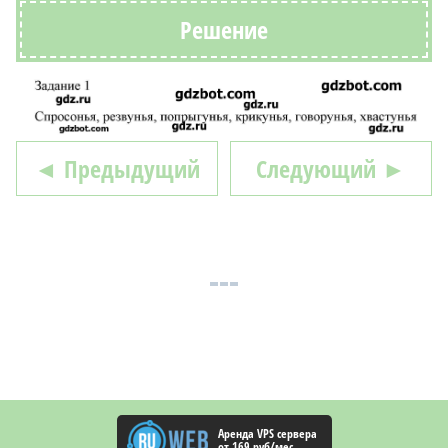
Решение
◄ Предыдущий
Следующий ►
Аренда VPS сервера
от 169 руб/мес.