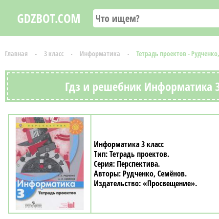
GDZBOT.COM
Главная
3 класс
Информатика
Тетрадь проектов - Рудченко
Гдз и решебник Информатика 3 
Информатика 3 класс
Тетрадь проектов
Перспектива
Рудченко, Семёнов
«Просвещение»