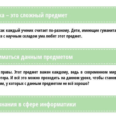
а – это сложный предмет
 как каждый ученик считает по-разному. Дети, имеющие гуманит
е с научным складом ума любят этот предмет.
иматься данным предметом
 правы. Этот предмет важен каждому, ведь в современном мир
ра. И всё это можно проходить на данном уроке, чтобы станов
ам, у которых с данным предметом не всё хорошо?
 знания в сфере информатики