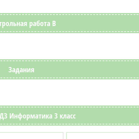
трольная работа В
Задания
ДЗ Информатика 3 класс