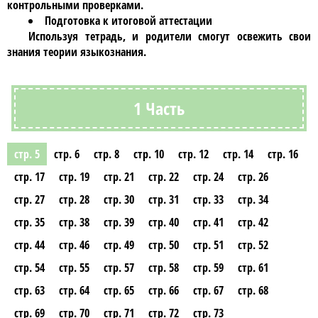
контрольными проверками.
Подготовка к итоговой аттестации
Используя тетрадь, и родители смогут освежить свои
знания теории языкознания.
1 Часть
стр. 5
стр. 6
стр. 8
стр. 10
стр. 12
стр. 14
стр. 16
стр. 17
стр. 19
стр. 21
стр. 22
стр. 24
стр. 26
стр. 27
стр. 28
стр. 30
стр. 31
стр. 33
стр. 34
стр. 35
стр. 38
стр. 39
стр. 40
стр. 41
стр. 42
стр. 44
стр. 46
стр. 49
стр. 50
стр. 51
стр. 52
стр. 54
стр. 55
стр. 57
стр. 58
стр. 59
стр. 61
стр. 63
стр. 64
стр. 65
стр. 66
стр. 67
стр. 68
стр. 69
стр. 70
стр. 71
стр. 72
стр. 73