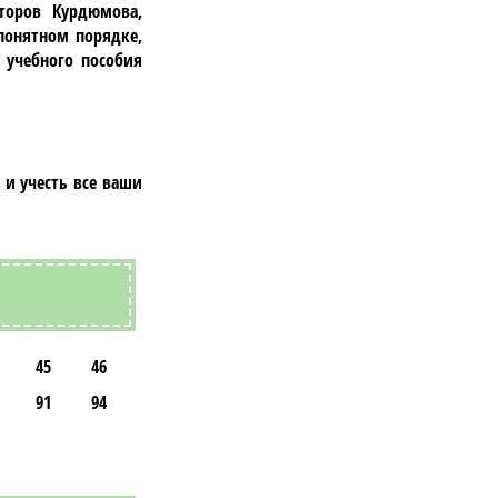
второв Курдюмова,
 понятном порядке,
 учебного пособия
 и учесть все ваши
45
46
91
94