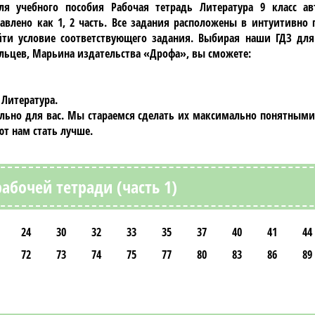
ля учебного пособия
Рабочая тетрадь Литература 9 класc а
тавлено как 1, 2 часть. Все задания расположены в интуитивно
ти условие соответствующего задания. Выбирая наши ГДЗ для
ольцев, Марьина издательства «Дрофа»
, вы сможете:
 Литература.
ально для вас. Мы стараемся сделать их максимально понятными
т нам стать лучше.
абочей тетради (часть 1)
24
30
32
33
35
37
40
41
44
72
73
74
75
77
80
83
86
89