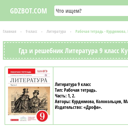
GDZBOT.COM
Главная
9 класс
Литература
Рабочая тетрадь - Курдюмова,
Гдз и решебник Литература 9 класс К
Литература 9 класс
Рабочая тетрадь
1, 2
Курдюмова, Колокольцев, М
«Дрофа»