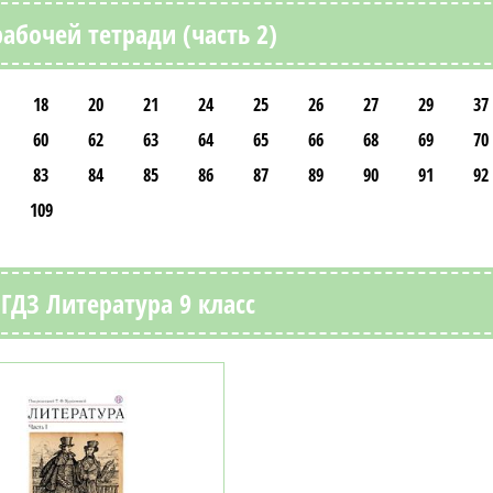
абочей тетради (часть 2)
18
20
21
24
25
26
27
29
37
60
62
63
64
65
66
68
69
70
83
84
85
86
87
89
90
91
92
109
ГДЗ Литература 9 класс