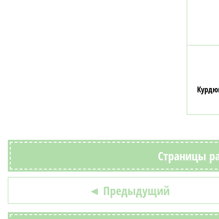
Курдю
Страницы ра
◄ Предыдущий