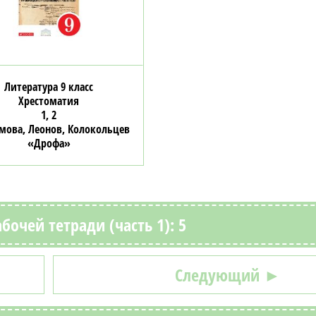
Литература 9 класс
Хрестоматия
1, 2
мова, Леонов, Колокольцев
«Дрофа»
бочей тетради (часть 1): 5
Следующий ►