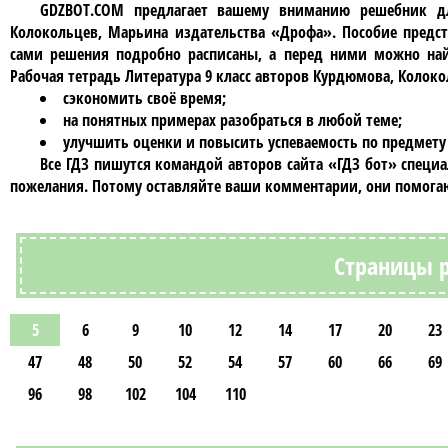
GDZBOT.COM предлагает вашему вниманию решебник д
Колокольцев, Марьина издательства «Дрофа»
. Пособие предс
сами решения подробно расписаны, а перед ними можно най
Рабочая тетрадь Литература 9 класc авторов Курдюмова, Колок
сэкономить своё время;
на понятных примерах разобраться в любой теме;
улучшить оценки и повысить успеваемость по предмету
Все ГДЗ пишутся командой авторов сайта «ГДЗ бот» специ
пожелания. Потому оставляйте ваши комментарии, они помогаю
Страницы р
5
6
9
10
12
14
17
20
23
47
48
50
52
54
57
60
66
69
96
98
102
104
110