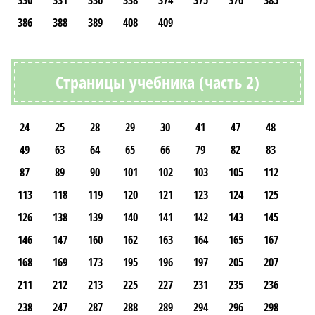
330
331
336
338
374
375
376
385
386
388
389
408
409
Страницы учебника (часть 2)
24
25
28
29
30
41
47
48
49
63
64
65
66
79
82
83
87
89
90
101
102
103
105
112
113
118
119
120
121
123
124
125
126
138
139
140
141
142
143
145
146
147
160
162
163
164
165
167
168
169
173
195
196
197
205
207
211
212
213
225
227
231
235
236
238
247
287
288
289
294
296
298