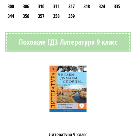
300
306
310
311
317
318
324
335
344
356
357
358
359
Похожие ГДЗ Литература 9 класс
Литература 9 класс