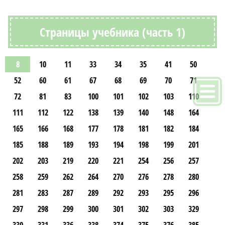
Страницы учебника (часть 1)
8
10
11
33
34
35
41
50
52
60
61
67
68
69
70
71
72
81
83
100
101
102
103
110
111
112
122
138
139
140
148
164
165
166
168
177
178
181
182
184
185
188
189
193
194
198
199
201
202
203
219
220
221
254
256
257
258
259
262
264
270
276
278
280
281
283
287
289
292
293
295
296
297
298
299
300
301
302
303
329