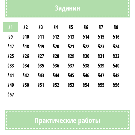
Задания
§1
§2
§3
§4
§5
§6
§7
§8
§9
§10
§11
§12
§13
§14
§15
§16
§17
§18
§19
§20
§21
§22
§23
§24
§25
§26
§27
§28
§29
§30
§31
§32
§33
§34
§35
§36
§37
§38
§39
§40
§41
§42
§43
§44
§45
§46
§47
§48
§49
§50
§51
§52
§53
§54
§55
§56
§57
Практические работы