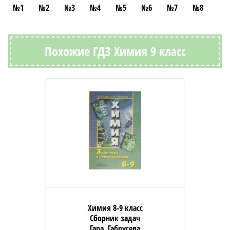
№1
№2
№3
№4
№5
№6
№7
№8
Похожие ГДЗ Химия 9 класс
Химия 8-9 класс
Сборник задач
Гара, Габрусева