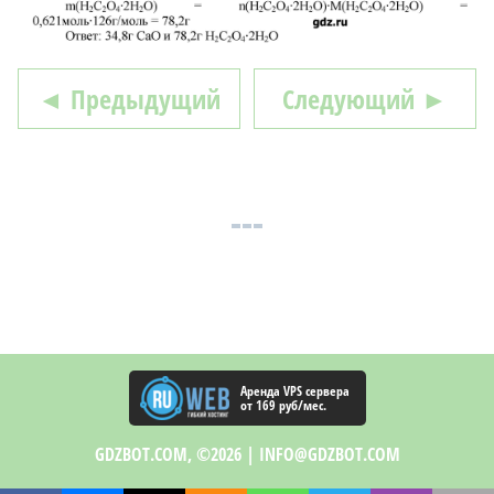
◄ Предыдущий
Следующий ►
Аренда VPS сервера
от 169 руб/мес.
GDZBOT.COM, ©2026 |
INFO@GDZBOT.COM