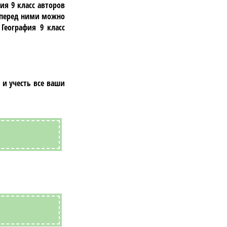
я 9 класc авторов
а перед ними можно
География 9 класc
 и учесть все ваши