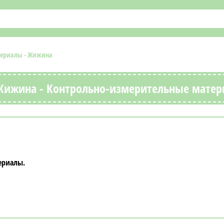
териалы - Жижина
с Жижина - Контрольно-измерительные мате
ериалы