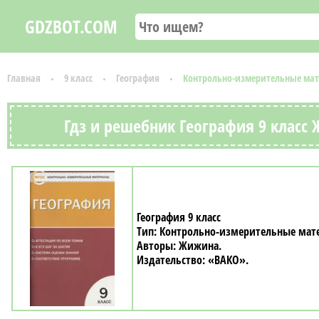
GDZBOT.COM
Главная
9 класс
География
Контрольно-измерительные ма
Гдз и решебник География 9 клас
География 9 класс
Контрольно-измерительные мат
Жижина
«ВАКО»