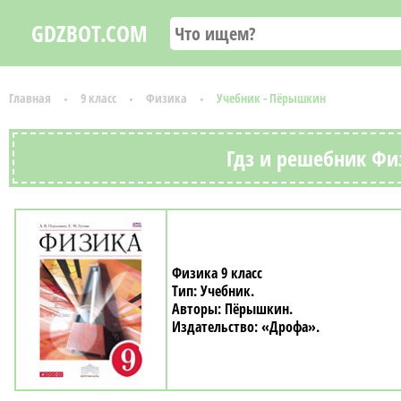
GDZBOT.COM
Главная
9 класс
Физика
Учебник - Пёрышкин
Гдз и решебник Фи
Физика 9 класс
Учебник
Пёрышкин
«Дрофа»