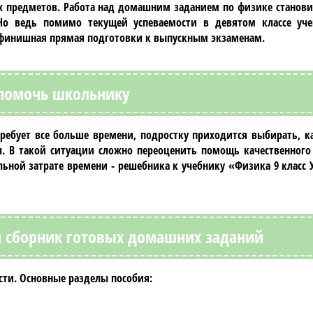
х предметов. Работа над домашним заданием по
физике
станови
Но ведь помимо текущей успеваемости в девятом классе уче
я финишная прямая подготовки к выпускным экзаменам.
помочь школьнику
бует все больше времени, подростку приходится выбирать, к
. В такой ситуации сложно переоценить помощь качественного 
льной затрате времени - решебника к учебнику
«Физика 9 класс
й сборник готовых домашних заданий
ти. Основные разделы пособия: