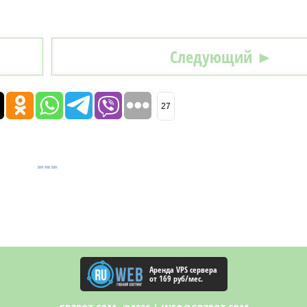
Следующий ►
27
Аренда VPS сервера
от 169 руб/мес.