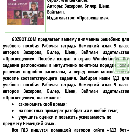
Wunderkinder
Захарова, Билер, Шенк,
Вайгман
«Просвещение»
GDZBOT.COM предлагает вашему вниманию решебник для
учебного пособия
Рабочая тетрадь Немецкий язык 9 класc
авторов Захарова, Билер, Шенк, Вайгман издательства
«Просвещение»
. Пособие входит в серию Wunderkinder. Все
задания расположены в интуитивно понятном порядке, сами
решения подробно расписаны, а перед ними можно найти
условие соответствующего задания. Выбирая наши ГДЗ для
учебного пособия
Рабочая тетрадь Немецкий язык 9 класc
авторов Захарова, Билер, Шенк, Вайгман издательства
«Просвещение»
, вы сможете:
сэкономить своё время;
на понятных примерах разобраться в любой теме;
улучшить оценки и повысить успеваемость по
предмету Немецкий язык.
Все ГДЗ пишутся командой авторов сайта «ГДЗ бот»