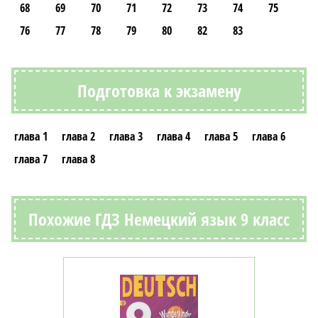
68
69
70
71
72
73
74
75
76
77
78
79
80
82
83
Подготовка к экзамену
глава 1
глава 2
глава 3
глава 4
глава 5
глава 6
глава 7
глава 8
Похожие ГДЗ Немецкий язык 9 класс