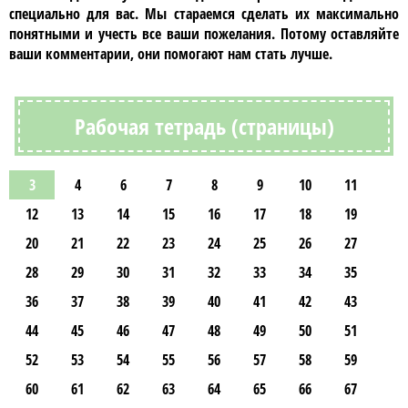
специально для вас. Мы стараемся сделать их максимально
понятными и учесть все ваши пожелания. Потому оставляйте
ваши комментарии, они помогают нам стать лучше.
Рабочая тетрадь (страницы)
3
4
6
7
8
9
10
11
12
13
14
15
16
17
18
19
20
21
22
23
24
25
26
27
28
29
30
31
32
33
34
35
36
37
38
39
40
41
42
43
44
45
46
47
48
49
50
51
52
53
54
55
56
57
58
59
60
61
62
63
64
65
66
67