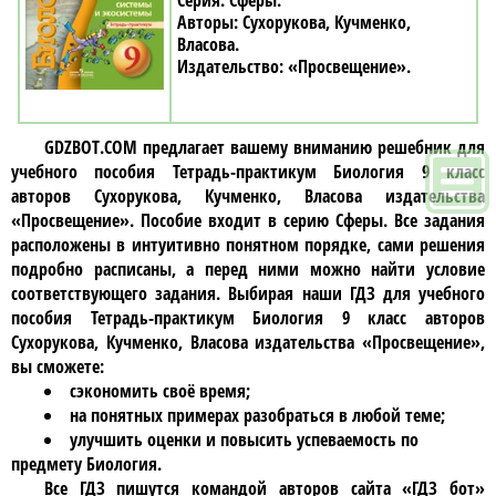
Сферы
Сухорукова, Кучменко,
Власова
«Просвещение»
GDZBOT.COM предлагает вашему вниманию решебник для
учебного пособия
Тетрадь-практикум Биология 9 класc
авторов Сухорукова, Кучменко, Власова издательства
«Просвещение»
. Пособие входит в серию Сферы. Все задания
расположены в интуитивно понятном порядке, сами решения
подробно расписаны, а перед ними можно найти условие
соответствующего задания. Выбирая наши ГДЗ для учебного
пособия
Тетрадь-практикум Биология 9 класc авторов
Сухорукова, Кучменко, Власова издательства «Просвещение»
,
вы сможете:
сэкономить своё время;
на понятных примерах разобраться в любой теме;
улучшить оценки и повысить успеваемость по
предмету Биология.
Все ГДЗ пишутся командой авторов сайта «ГДЗ бот»