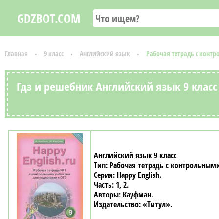
GDZBOT.COM
Главная
9 класс
Английский язык
Рабочая тетрадь с контр
Гдз и решебник Английский язык 9 клас
Английский язык 9 класс
Рабочая тетрадь с контрольными
Happy English
1, 2
Кауфман
«Титул»