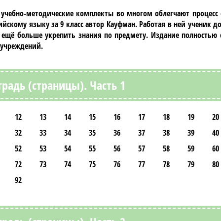
 учебно-методические комплекты во многом облегчают процесс 
ийскому языку за 9 класс автор Кауфман
. Работая в ней ученик д
ещё больше укрепить знания по предмету. Издание полностью с
 учреждений.
традь (страницы). Часть 1
12
13
14
15
16
17
18
19
20
32
33
34
35
36
37
38
39
40
52
53
54
55
56
57
58
59
60
72
73
74
75
76
77
78
79
80
92