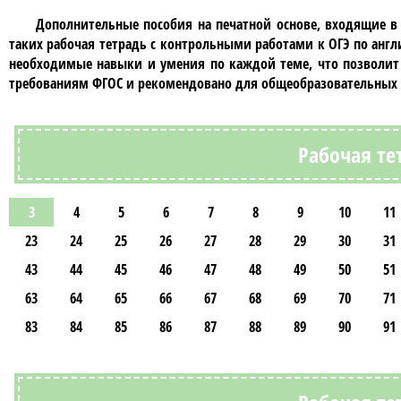
Дополнительные пособия на печатной основе, входящие в
таких
рабочая тетрадь с контрольными работами к ОГЭ по англ
необходимые навыки и умения по каждой теме, что позволит 
требованиям ФГОС и рекомендовано для общеобразовательных
Рабочая те
3
4
5
6
7
8
9
10
11
23
24
25
26
27
28
29
30
31
43
44
45
46
47
48
49
50
51
63
64
65
66
67
68
69
70
71
83
84
85
86
87
88
89
90
91