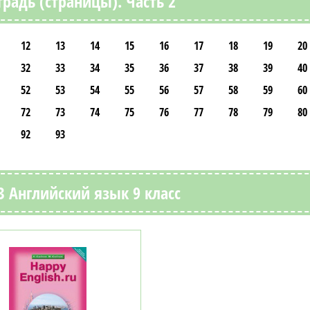
традь (страницы). Часть 2
12
13
14
15
16
17
18
19
20
32
33
34
35
36
37
38
39
40
52
53
54
55
56
57
58
59
60
72
73
74
75
76
77
78
79
80
92
93
 Английский язык 9 класс