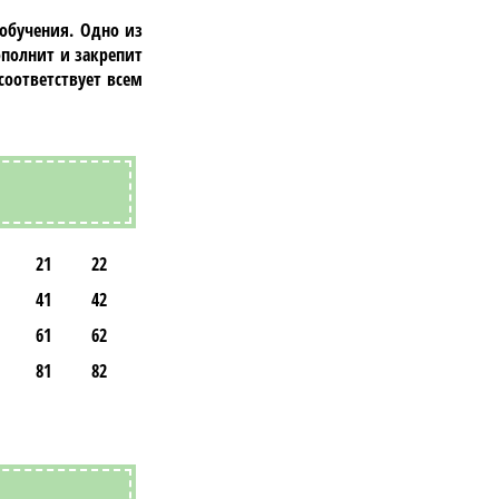
обучения. Одно из
ополнит и закрепит
оответствует всем
21
22
41
42
61
62
81
82