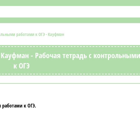
ольными работами к ОГЭ - Кауфман
с Кауфман - Рабочая тетрадь с контрольным
к ОГЭ
 работами к ОГЭ