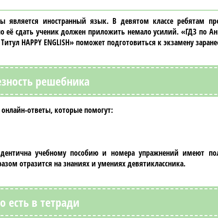
ы является иностранный язык. В
девятом классе
ребятам пре
шно её сдать ученик должен приложить немало усилий.
«ГДЗ по Ан
 Титул HAPPY ENGLISH»
поможет подготовиться к экзамену заране
зность решебника
онлайн-ответы, которые помогут:
идентична учебному пособию и номера упражнений имеют пол
зом отразится на знаниях и умениях девятиклассника.
о есть в тетради