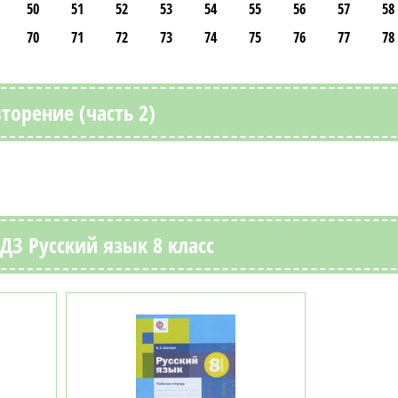
50
51
52
53
54
55
56
57
58
70
71
72
73
74
75
76
77
78
торение (часть 2)
ДЗ Русский язык 8 класс