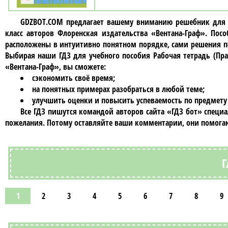
GDZBOT.COM предлагает вашему вниманию решебник для 
класc авторов Флоренская издательства «Вентана-Граф»
. Посо
расположены в интуитивно понятном порядке, сами решения п
Выбирая наши ГДЗ для учебного пособия
Рабочая тетрадь (Пра
«Вентана-Граф»
, вы сможете:
сэкономить своё время;
на понятных примерах разобраться в любой теме;
улучшить оценки и повысить успеваемость по предмету
Все ГДЗ пишутся командой авторов сайта «ГДЗ бот» специ
пожелания. Потому оставляйте ваши комментарии, они помогаю
Г
1
2
3
4
5
6
7
8
9