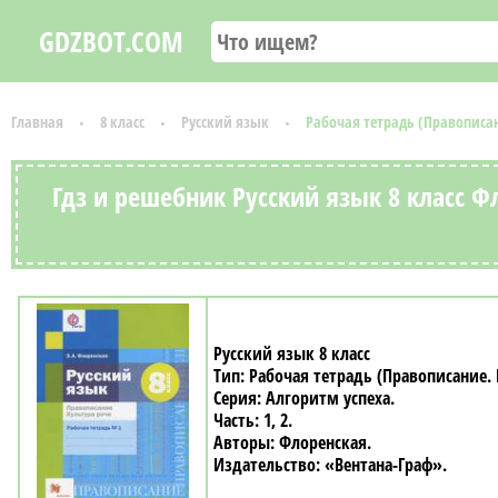
GDZBOT.COM
Главная
8 класс
Русский язык
Рабочая тетрадь (Правописан
Гдз и решебник Русский язык 8 класс Ф
Русский язык 8 класс
Рабочая тетрадь (Правописание. 
Алгоритм успеха
1, 2
Флоренская
«Вентана-Граф»