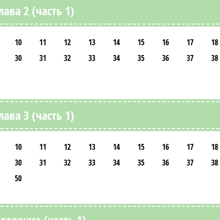
лава 2 (часть 1)
10
11
12
13
14
15
16
17
18
30
31
32
33
34
35
36
37
38
лава 3 (часть 1)
10
11
12
13
14
15
16
17
18
30
31
32
33
34
35
36
37
38
50
торение (часть 1)