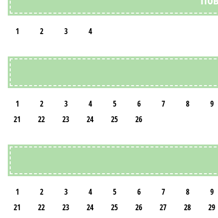
1
2
3
4
1
2
3
4
5
6
7
8
9
21
22
23
24
25
26
1
2
3
4
5
6
7
8
9
21
22
23
24
25
26
27
28
29