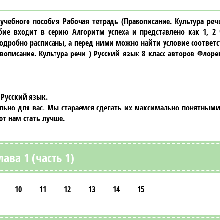
учебного пособия
Рабочая тетрадь (Правописание. Культура реч
бие входит в серию Алгоритм успеха и представлено как 1, 2 
одробно расписаны, а перед ними можно найти условие соответс
вописание. Культура речи ) Русский язык 8 класc авторов Флоре
 Русский язык.
ально для вас. Мы стараемся сделать их максимально понятными
т нам стать лучше.
лава 1 (часть 1)
10
11
12
13
14
15