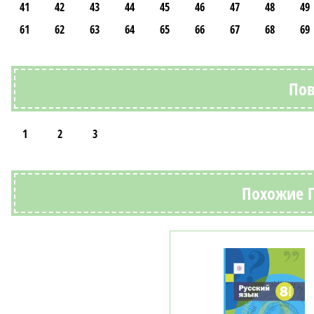
41
42
43
44
45
46
47
48
49
61
62
63
64
65
66
67
68
69
Пов
1
2
3
Похожие Г