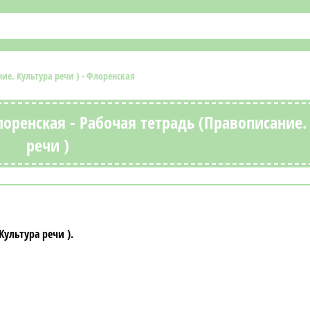
ие. Культура речи ) - Флоренская
лоренская - Рабочая тетрадь (Правописание.
речи )
Культура речи )