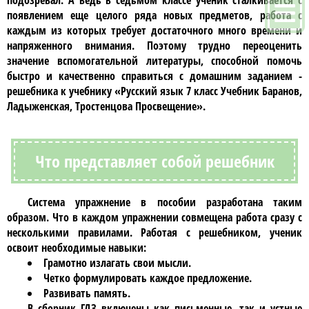
подозревал. А ведь в
седьмом классе
ученик сталкивается с
появлением еще целого ряда новых предметов, работа с
каждым из которых требует достаточного много времени и
напряженного внимания. Поэтому трудно переоценить
значение вспомогательной литературы, способной помочь
быстро и качественно справиться с домашним заданием -
решебника к учебнику
«Русский язык 7 класс Учебник Баранов,
Ладыженская, Тростенцова Просвещение»
.
Что представляет собой решебник
Система упражнение в пособии разработана таким
образом. Что в каждом упражнении совмещена работа сразу с
несколькими правилами. Работая с
решебником
, ученик
освоит необходимые навыки:
Грамотно излагать свои мысли.
Четко формулировать каждое предложение.
Развивать память.
В сборник
ГДЗ
включены как письменные, так и устные