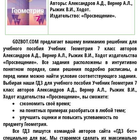
Александров А.Д., Вернер А.Л.,
Рыжик В.И., Ходот
«Просвещение»
GDZBOT.COM предлагает вашему вниманию решебник для
учебного пособия
Учебник Геометрия 7 класc авторов
Александров А.Д., Вернер А.Л., Рыжик В.И., Ходот издательства
«Просвещение»
. Все задания расположены в интуитивно
понятном порядке, сами решения подробно расписаны, а
перед ними можно найти условие соответствующего задания.
Выбирая наши ГДЗ для учебного пособия
Учебник Геометрия 7
класc авторов Александров А.Д., Вернер А.Л., Рыжик В.И.,
Ходот издательства «Просвещение»
, вы сможете:
сэкономить своё время;
на понятных примерах разобраться в любой теме;
улучшить оценки и повысить успеваемость по
предмету Геометрия.
Все ГДЗ пишутся командой авторов сайта «ГДЗ бот»
специально для вас. Мы стараемся сделать их максимально