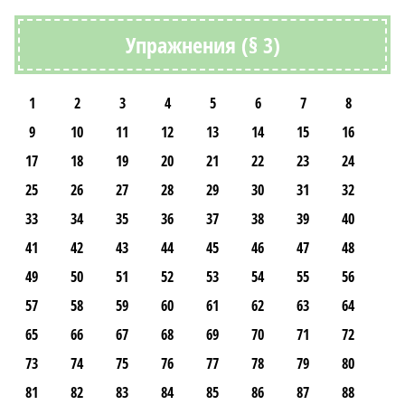
Упражнения (§ 3)
1
2
3
4
5
6
7
8
9
10
11
12
13
14
15
16
17
18
19
20
21
22
23
24
25
26
27
28
29
30
31
32
33
34
35
36
37
38
39
40
41
42
43
44
45
46
47
48
49
50
51
52
53
54
55
56
57
58
59
60
61
62
63
64
65
66
67
68
69
70
71
72
73
74
75
76
77
78
79
80
81
82
83
84
85
86
87
88