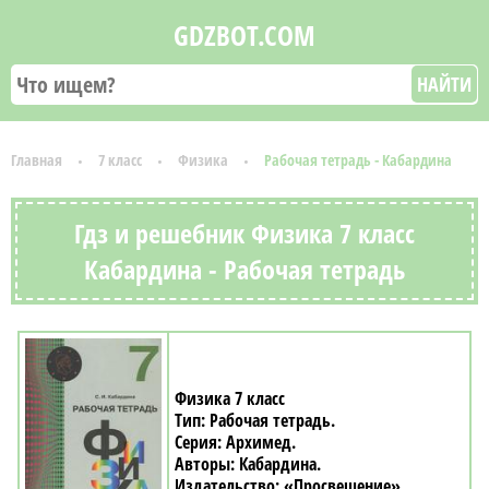
GDZBOT.COM
НАЙТИ
Главная
7 класс
Физика
Рабочая тетрадь - Кабардина
Гдз и решебник Физика 7 класс
Кабардина - Рабочая тетрадь
Физика 7 класс
Рабочая тетрадь
Архимед
Кабардина
«Просвещение»