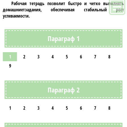
Рабочая тетрадь позволит быстро и четко выполнять
домашниетзадания, обеспечивая стабильный рост
успеваемости.
Параграф 1
1
2
3
4
5
6
7
8
9
Параграф 2
1
2
3
4
5
6
7
8