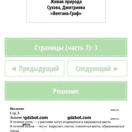
Живая природа
Сухова, Дмитриева
«Вентана-Граф»
Страницы (часть 1): 3
◄ Предыдущий
Следующий ►
Решение