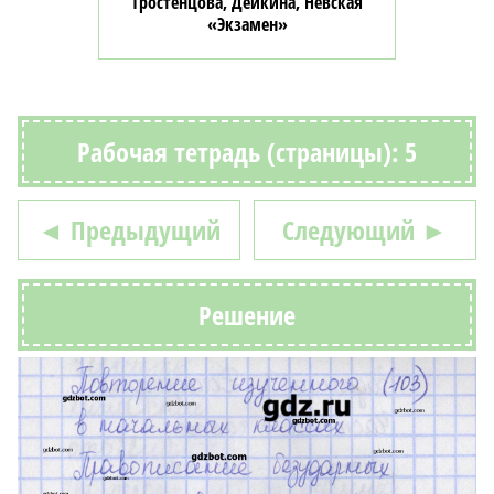
Тростенцова, Дейкина, Невская
«Экзамен»
Рабочая тетрадь (страницы): 5
◄ Предыдущий
Следующий ►
Решение