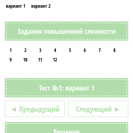
вариант 1
вариант 2
Задания повышенной сложности
1
2
3
4
5
6
7
8
9
10
11
12
Тест №1: вариант 1
◄ Предыдущий
Следующий ►
Решение