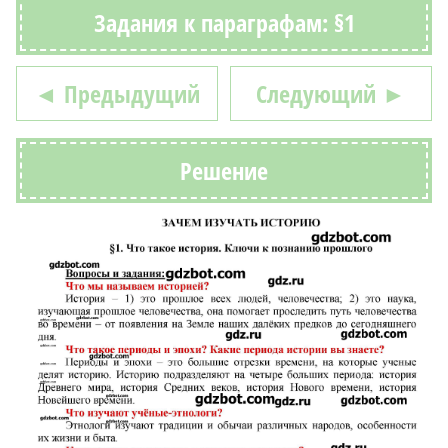
Задания к параграфам: §1
◄ Предыдущий
Следующий ►
Решение