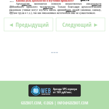
◄ Предыдущий
Следующий ►
Аренда VPS сервера
от 169 руб/мес.
GDZBOT.COM, ©2026 |
INFO@GDZBOT.COM