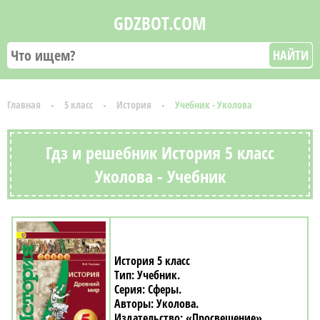
GDZBOT.COM
НАЙТИ
Главная
5 класс
История
Учебник - Уколова
Гдз и решебник История 5 класс
Уколова - Учебник
История 5 класс
Учебник
Сферы
Уколова
«Просвещение»