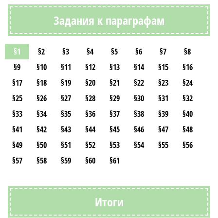
Задания к параграфам
§1
§2
§3
§4
§5
§6
§7
§8
§9
§10
§11
§12
§13
§14
§15
§16
§17
§18
§19
§20
§21
§22
§23
§24
§25
§26
§27
§28
§29
§30
§31
§32
§33
§34
§35
§36
§37
§38
§39
§40
§41
§42
§43
§44
§45
§46
§47
§48
§49
§50
§51
§52
§53
§54
§55
§56
§57
§58
§59
§60
§61
Итоги