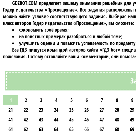
GDZBOT.COM предлагает вашему вниманию решебник для у
Годер издательства «Просвещение»
. Все задания расположены
можно найти условие соответствующего задания. Выбирая наш
класc авторов Годер издательства «Просвещение»
, вы сможете:
сэкономить своё время;
на понятных примерах разобраться в любой теме;
улучшить оценки и повысить успеваемость по предмету
Все ГДЗ пишутся командой авторов сайта «ГДЗ бот» специ
пожелания. Потому оставляйте ваши комментарии, они помогаю
З
1
2
3
4
5
6
7
8
9
21
22
23
24
25
26
27
28
29
41
42
43
44
45
46
47
48
49
61
62
63
64
65
66
67
68
69