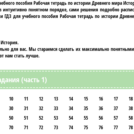
чебного пособия
Рабочая тетрадь по истории Древнего мира Истор
 в интуитивно понятном порядке, сами решения подробно распис
и ГДЗ для учебного пособия
Рабочая тетрадь по истории Древн
 История.
ально для вас. Мы стараемся сделать их максимально понятными
т нам стать лучше.
адания (часть 1)
10
11
12
13
14
15
16
17
18
30
31
32
33
34
35
36
37
38
50
51
52
53
54
55
56
57
58
70
71
72
73
74
75
76
77
78