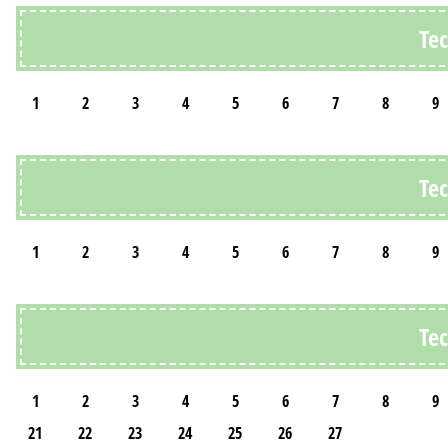
Те
1
2
3
4
5
6
7
8
9
Те
1
2
3
4
5
6
7
8
9
Те
1
2
3
4
5
6
7
8
9
21
22
23
24
25
26
27