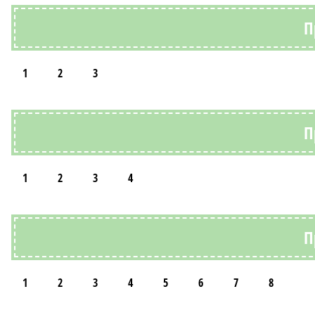
П
1
2
3
П
1
2
3
4
П
1
2
3
4
5
6
7
8