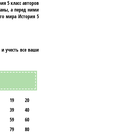
ия 5 класc авторов
аны, а перед ними
его мира История 5
 и учесть все ваши
19
20
39
40
59
60
79
80