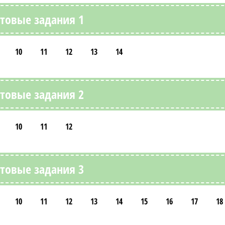
стовые задания 1
10
11
12
13
14
стовые задания 2
10
11
12
стовые задания 3
10
11
12
13
14
15
16
17
18