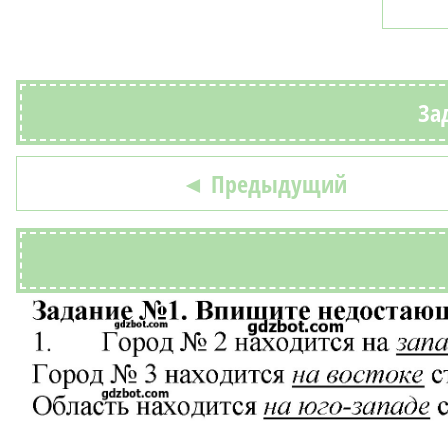
Зад
◄ Предыдущий