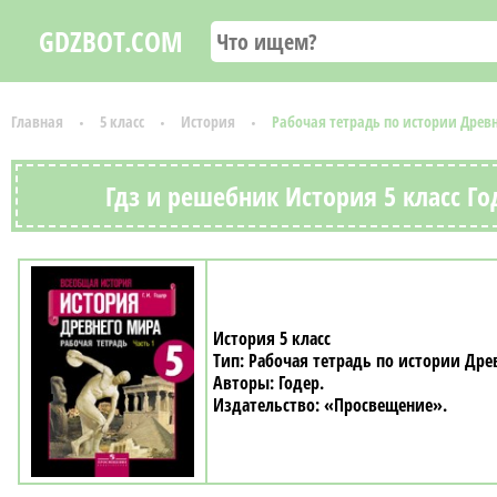
GDZBOT.COM
Главная
5 класс
История
Рабочая тетрадь по истории Древн
Гдз и решебник История 5 класс Го
История 5 класс
Рабочая тетрадь по истории Дре
Годер
«Просвещение»