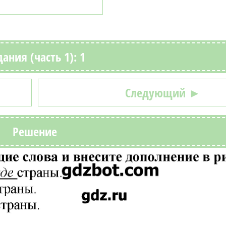
ания (часть 1): 1
Следующий ►
Решение