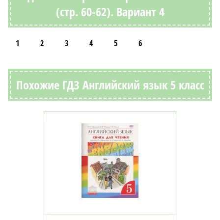
(стр. 60-62). Вариант 4
1
2
3
4
5
6
Похожие ГДЗ Английский язык 5 класс