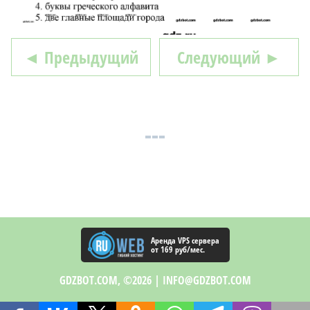
◄ Предыдущий
Следующий ►
Аренда VPS сервера
от 169 руб/мес.
GDZBOT.COM, ©2026 |
INFO@GDZBOT.COM