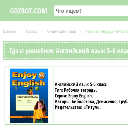
GDZBOT.COM
Главная
5 класс
Английский язык
Рабочая тетрадь - Бибол
Гдз и решебник Английский язык 5-6 клас
Английский язык 5-6 класс
Рабочая тетрадь
Enjoy English
Биболетова, Денисенко, Труб
«Титул»