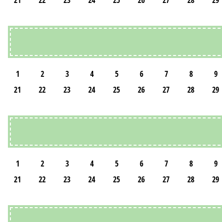
21
22
23
24
25
26
27
28
29
1
2
3
4
5
6
7
8
9
21
22
23
24
25
26
27
28
29
1
2
3
4
5
6
7
8
9
21
22
23
24
25
26
27
28
29