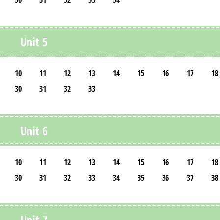
30
31
32
33
34
Unit 5
10
11
12
13
14
15
16
17
18
30
31
32
33
Unit 6
10
11
12
13
14
15
16
17
18
30
31
32
33
34
35
36
37
38
Unit 7