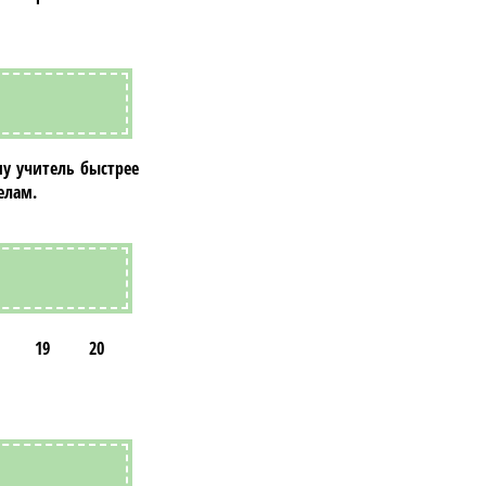
му учитель быстрее
елам.
19
20