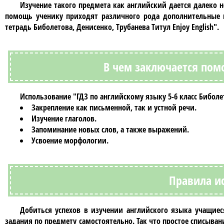
Изучение такого предмета как
английский
дается далеко н
помощь ученику приходят различного рода дополнительные
тетрадь Биболетова, Денисенко, Трубанева Титул Enjoy English"
.
В чем заключается пом
Использование
"ГДЗ по английскому языку 5-6 класс Биболе
Закрепление как письменной, так и устной речи.
Изучение глаголов.
Запоминание новых слов, а также выражений.
Усвоение морфологии.
Правила и
Добиться успехов в изучении
английского языка учащиеся
задания по предмету самостоятельно. Так что простое списыван