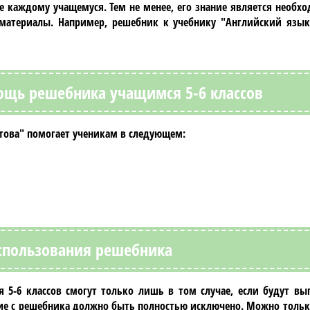
е каждому учащемуся. Тем не менее, его знание является необх
 материалы. Например, решебник к учебнику
"Английский язык 
ощь решебника учащимся 5-6 классов
това"
помогает ученикам в следующем:
спользования решебника
 5-6 классов
смогут только лишь в том случае, если будут в
ие с
решебника
должно быть полностью исключено. Можно только