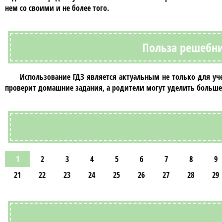
нем со своими и не более того.
Польза решебни
Использование
ГДЗ
является актуальным не только для уче
проверит домашние задания, а родители могут уделить больш
1
2
3
4
5
6
7
8
9
21
22
23
24
25
26
27
28
29