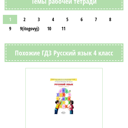
Темы рабочей тетради
1
2
3
4
5
6
7
8
9
9(itogovyj)
10
11
Похожие ГДЗ Русский язык 4 класс