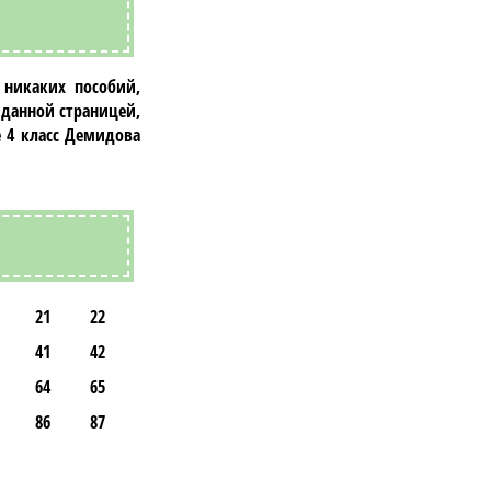
 никаких пособий,
 данной страницей,
 4 класс Демидова
21
22
41
42
64
65
86
87