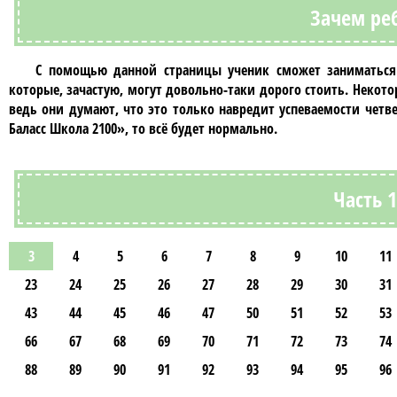
Зачем ре
С помощью данной страницы ученик сможет заниматьс
которые, зачастую, могут довольно-таки дорого стоить. Некото
ведь они думают, что это только навредит успеваемости
четв
Баласс Школа 2100»
, то всё будет нормально.
Часть 
3
4
5
6
7
8
9
10
11
23
24
25
26
27
28
29
30
31
43
44
45
46
47
50
51
52
53
66
67
68
69
70
71
72
73
74
88
89
90
91
92
93
94
95
96