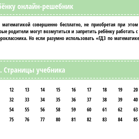
бёнку онлайн-решебник
я
математикой
совершенно бесплатно, не приобретая при этом
рые родители могут возмутиться и запретить ребёнку работать с
ероклассника
. Но если разумно использовать
«ГДЗ по математике
1. Страницы учебника
12
13
14
15
16
17
18
19
20
32
33
34
35
36
37
38
39
40
54
55
56
58
59
60
61
62
63
75
76
77
80
81
82
83
84
85