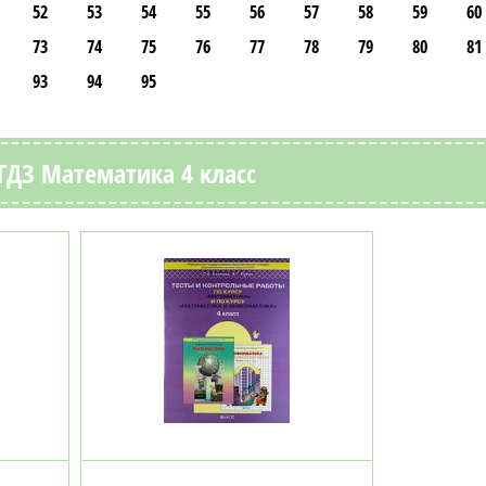
52
53
54
55
56
57
58
59
60
73
74
75
76
77
78
79
80
81
93
94
95
ГДЗ Математика 4 класс