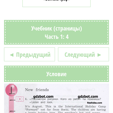
Учебник (страницы)
Часть 1: 4
◄ Предыдущий
Следующий ►
Условие