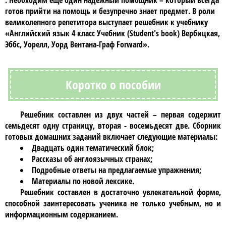
. Необходим еще один надежный помощник – который всегда
готов прийти на помощь и безупречно знает предмет. В роли
великолепного репетитора выступает решебник к учебнику
«Английский язык 4 класс Учебник (Student's book) Вербицкая,
Эббс, Уорелл, Уорд Вентана-Граф Forward»
.
Коротко о пособии
Решебник
составлен из двух частей – первая содержит
семьдесят одну страницу, вторая - восемьдесят две.
Сборник
готовых домашних заданий
включает следующие материалы:
Двадцать один тематический блок;
Рассказы об англоязычных странах;
Подробные ответы на предлагаемые упражнения;
Материалы по новой лексике.
Решебник
составлен в достаточно увлекательной форме,
способной заинтересовать ученика не только учебным, но и
информационным содержанием.