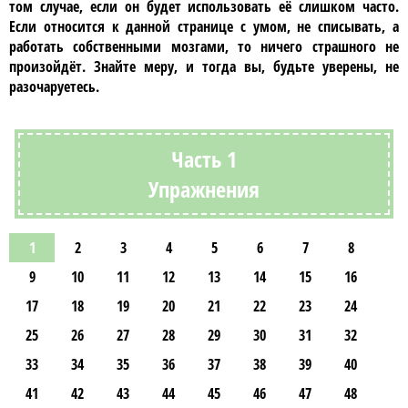
том случае, если он будет использовать её слишком часто.
Если относится к данной странице с умом, не списывать, а
работать собственными мозгами, то ничего страшного не
произойдёт. Знайте меру, и тогда вы, будьте уверены, не
разочаруетесь.
Часть 1
Упражнения
1
2
3
4
5
6
7
8
9
10
11
12
13
14
15
16
17
18
19
20
21
22
23
24
25
26
27
28
29
30
31
32
33
34
35
36
37
38
39
40
41
42
43
44
45
46
47
48