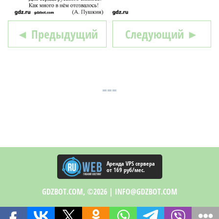
◄ Предыдущий
Следующий ►
Аренда VPS сервера
от 169 руб/мес.
GDZBOT.COM, ©2026 |
INFO@GDZBOT.COM