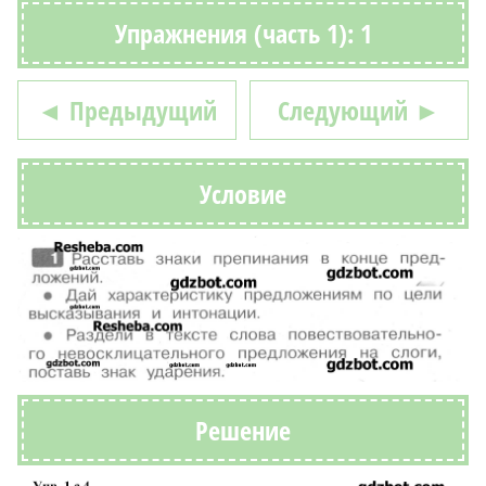
Упражнения (часть 1): 1
◄ Предыдущий
Следующий ►
Условие
Решение