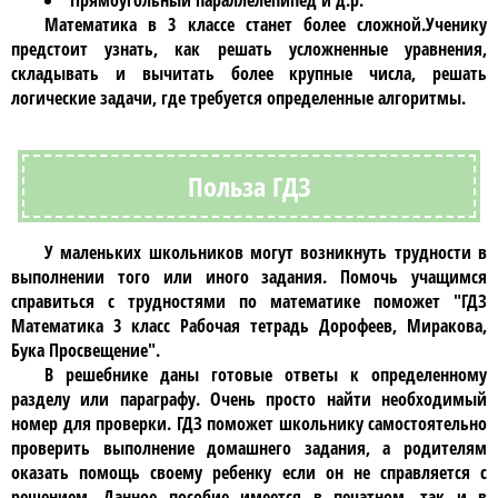
Прямоугольный параллелепипед и д.р.
Математика в 3 классе
станет более сложной.Ученику
предстоит узнать, как решать усложненные уравнения,
складывать и вычитать более крупные числа, решать
логические задачи, где требуется определенные алгоритмы.
Польза ГДЗ
У маленьких школьников могут возникнуть трудности в
выполнении того или иного задания. Помочь учащимся
справиться с трудностями по математике поможет
"ГДЗ
Математика 3 класс Рабочая тетрадь Дорофеев, Миракова,
Бука Просвещение"
.
В
решебнике
даны готовые ответы к определенному
разделу или параграфу. Очень просто найти необходимый
номер для проверки.
ГДЗ
поможет школьнику самостоятельно
проверить выполнение домашнего задания, а родителям
оказать помощь своему ребенку если он не справляется с
решением. Данное пособие имеется в печатном, так и в