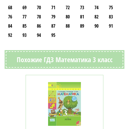
68
69
70
71
72
73
74
75
76
77
78
79
80
81
82
83
84
85
86
87
88
89
90
91
92
93
94
95
Похожие ГДЗ Математика 3 класс