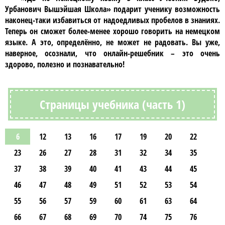
Урбанович Вышэйшая Школа»
подарит ученику возможность
наконец-таки избавиться от надоедливых пробелов в знаниях.
Теперь он сможет более-менее хорошо говорить на
немецком
языке
. А это, определённо, не может не радовать. Вы уже,
наверное, осознали, что онлайн-решебник – это очень
здорово, полезно и познавательно!
Страницы учебника (часть 1)
6
12
13
16
17
19
20
22
23
26
27
28
31
32
34
35
37
38
39
40
41
43
44
45
46
47
48
49
51
52
53
54
55
56
57
59
60
61
63
64
66
67
68
69
70
74
75
76