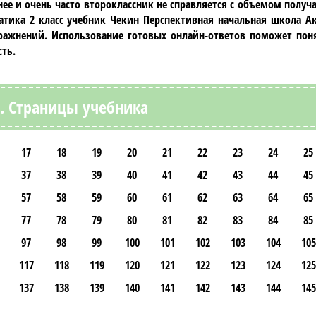
ее и очень часто второклассник не справляется с объемом пол
тика 2 класс учебник Чекин Перспективная начальная школа А
ражнений. Использование готовых онлайн-ответов поможет поня
ть.
1. Страницы учебника
17
18
19
20
21
22
23
24
25
37
38
39
40
41
42
43
44
45
57
58
59
60
61
62
63
64
65
77
78
79
80
81
82
83
84
85
97
98
99
100
101
102
103
104
105
117
118
119
120
121
122
123
124
125
137
138
139
140
141
142
143
144
145