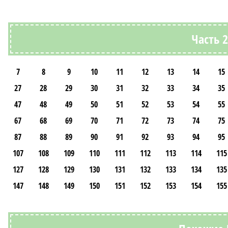
Часть 
7
8
9
10
11
12
13
14
15
27
28
29
30
31
32
33
34
35
47
48
49
50
51
52
53
54
55
67
68
69
70
71
72
73
74
75
87
88
89
90
91
92
93
94
95
107
108
109
110
111
112
113
114
115
127
128
129
130
131
132
133
134
135
147
148
149
150
151
152
153
154
155