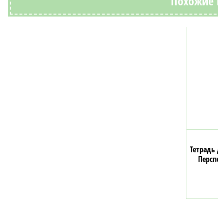
Похожие 
Тетрадь
Персп