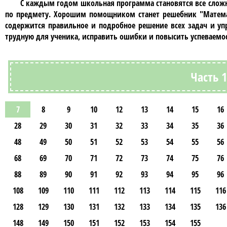
С каждым годом школьная программа становятся все сложн
по предмету. Хорошим помощником станет решебник
"Матема
содержится правильное и подробное решение всех задач и уп
трудную для ученика, исправить ошибки и повысить успеваемос
Часть 
7
8
9
10
12
13
14
15
16
28
29
30
31
32
33
34
35
36
48
49
50
51
52
53
54
55
56
68
69
70
71
72
73
74
75
76
88
89
90
91
92
93
94
95
96
108
109
110
111
112
113
114
115
116
128
129
130
131
132
133
134
135
136
148
149
150
151
152
153
154
155