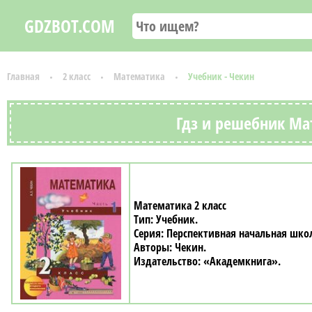
GDZBOT.COM
Главная
2 класс
Математика
Учебник - Чекин
Гдз и решебник Мат
Математика 2 класс
Учебник
Перспективная начальная шко
Чекин
«Академкнига»