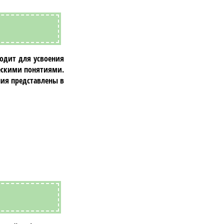
ходит для усвоения
ческими понятиями.
ния представлены в