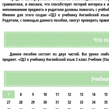
грамматики, и лексики, что способствует потерей интереса к 
непониманием предмета и родители должны помогать с учёбой. 
Именно для этого создан
«ГДЗ к учебнику Английский язык 
Родители, с помощью данного пособия, смогут проверить прав
Что с
Данное пособие состоит из двух частей. Все уроки сн
предмет.
«ГДЗ к учебнику Английский язык 2 класс Учебник (Stu
Учебни
7
8
9
10
11
12
13
14
15
27
28
29
30
31
32
33
34
35