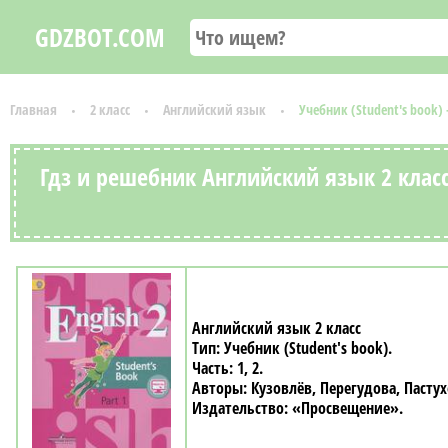
GDZBOT.COM
Главная
2 класс
Английский язык
Учебник (Student's book)
Гдз и решебник Английский язык 2 класс
Английский язык 2 класс
Учебник (Student's book)
1, 2
Кузовлёв, Перегудова, Пасту
«Просвещение»