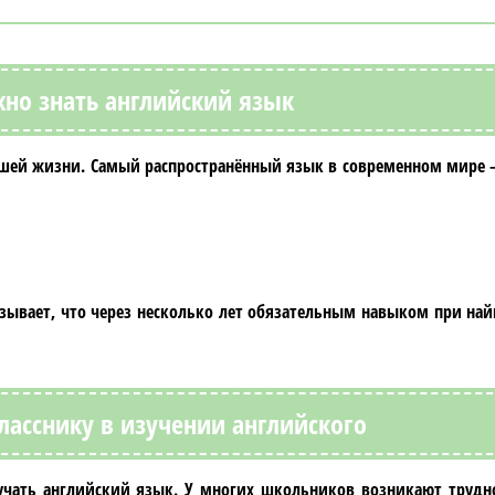
жно знать английский язык
йшей жизни. Самый распространённый язык в современном мире
зывает, что через несколько лет обязательным навыком при най
ласснику в изучении английского
зучать
английский язык
. У многих школьников возникают трудн