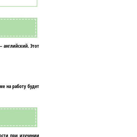
 —
английский
. Этот
ме на работу будет
ости при изучении