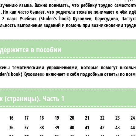
изучению языка. Важно понимать, что ребёнку трудно самостоят
Но как часто бывает, что родители тоже не понимают о чём идё
2 класс Учебник (Studen's book) Кузовлев, Перегудова, Пасту
ильность выполнения заданий и помочь при возникновении трудн
одержится в пособии
абжены тематическими упражнениями, которые помогут школь
den's book) Кузовлев»
включает в себя подробные ответы по всем
к (страницы). Часть 1
16
17
18
19
20
21
22
23
24
36
37
38
39
40
41
42
43
44