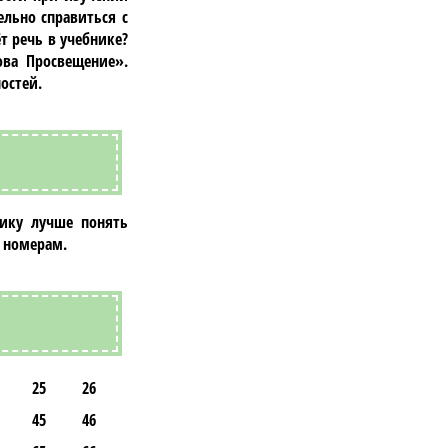
ельно справиться с
т речь в учебнике?
хова Просвещение»
.
остей.
нику лучше понять
 номерам.
25
26
45
46