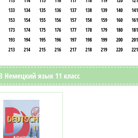
113
114
115
116
117
118
119
120
121
133
134
135
136
137
138
139
140
141
153
154
155
156
157
158
159
160
161
173
174
175
176
177
178
179
180
181
193
194
195
196
197
198
199
200
201
213
214
215
216
217
218
219
220
221
З Немецкий язык 11 класс