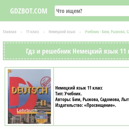
GDZBOT.COM
Главная
11 класс
Немецкий язык
Учебник - Бим, Рыжова, 
Гдз и решебник Немецкий язык 11 
Немецкий язык 11 класс
Учебник
Бим, Рыжова, Садомова, Лыт
«Просвещение»