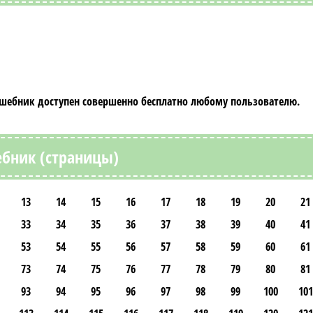
ешебник
доступен совершенно бесплатно любому пользователю.
ебник (страницы)
13
14
15
16
17
18
19
20
21
33
34
35
36
37
38
39
40
41
53
54
55
56
57
58
59
60
61
73
74
75
76
77
78
79
80
81
93
94
95
96
97
98
99
100
101