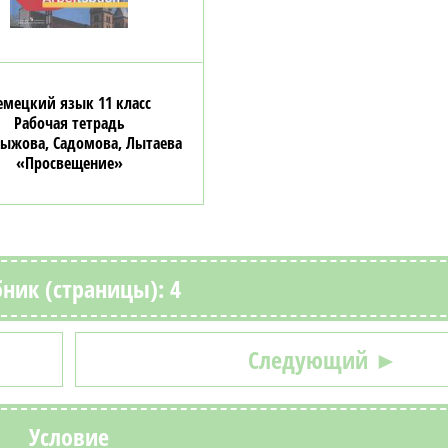
емецкий язык 11 класс
Рабочая тетрадь
Рыжова, Садомова, Лытаева
«Просвещение»
ник (страницы): 4
Следующий ►
Условие