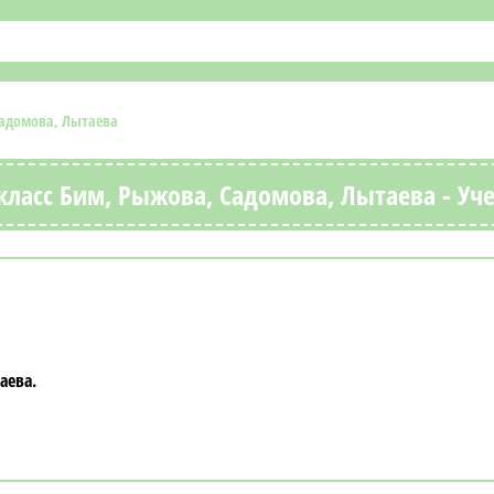
Садомова, Лытаева
класс Бим, Рыжова, Садомова, Лытаева - Уч
аева