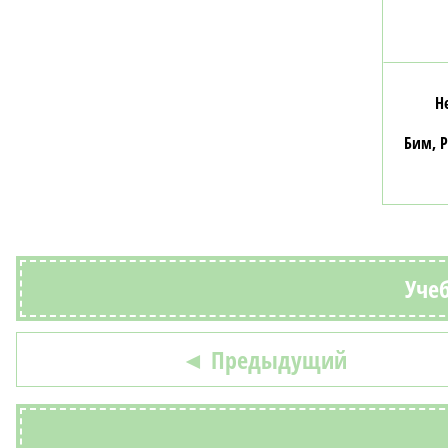
Н
Бим, 
Учеб
◄ Предыдущий