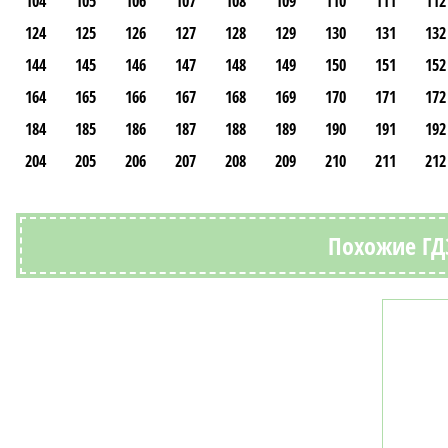
104
105
106
107
108
109
110
111
112
124
125
126
127
128
129
130
131
132
144
145
146
147
148
149
150
151
152
164
165
166
167
168
169
170
171
172
184
185
186
187
188
189
190
191
192
204
205
206
207
208
209
210
211
212
Похожие ГД