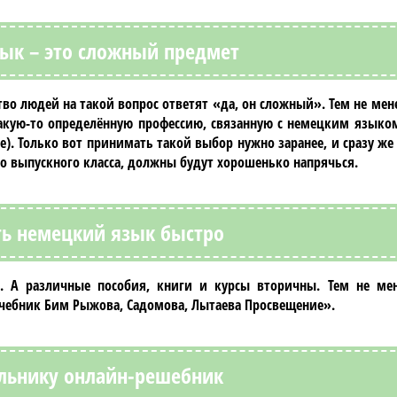
ык – это сложный предмет
о людей на такой вопрос ответят «да, он сложный». Тем не мен
акую-то определённую профессию, связанную с
немецким языко
). Только вот принимать такой выбор нужно заранее, и сразу же
 до выпускного класса, должны будут хорошенько напрячься.
ть немецкий язык быстро
и. А различные пособия, книги и курсы вторичны. Тем не ме
учебник Бим Рыжова, Садомова, Лытаева Просвещение»
.
льнику онлайн-решебник