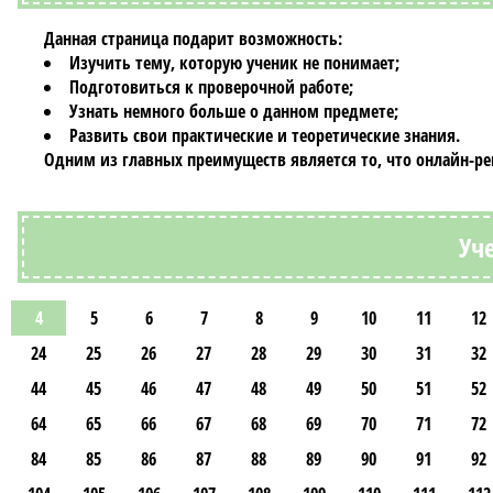
Данная страница подарит возможность:
Изучить тему, которую ученик не понимает;
Подготовиться к проверочной работе;
Узнать немного больше о данном предмете;
Развить свои практические и теоретические знания.
Одним из главных преимуществ является то, что
онлайн-р
Уч
4
5
6
7
8
9
10
11
12
24
25
26
27
28
29
30
31
32
44
45
46
47
48
49
50
51
52
64
65
66
67
68
69
70
71
72
84
85
86
87
88
89
90
91
92