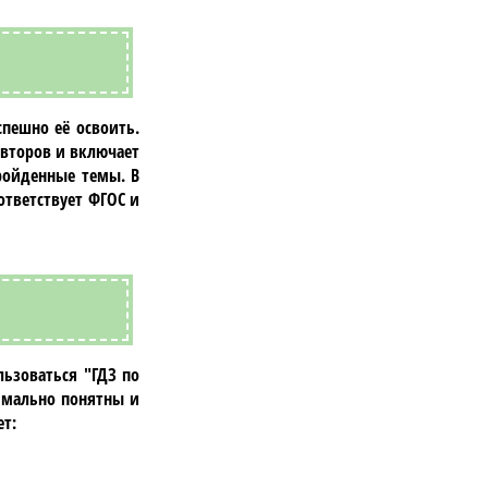
пешно её освоить.
второв и включает
ройденные темы. В
ответствует ФГОС и
льзоваться
"ГДЗ по
имально понятны и
т: