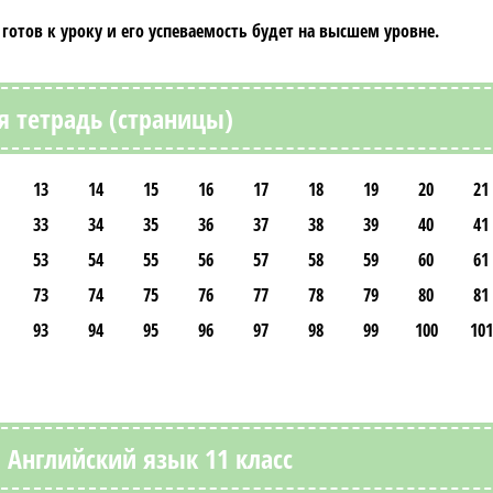
отов к уроку и его успеваемость будет на высшем уровне.
я тетрадь (страницы)
13
14
15
16
17
18
19
20
21
33
34
35
36
37
38
39
40
41
53
54
55
56
57
58
59
60
61
73
74
75
76
77
78
79
80
81
93
94
95
96
97
98
99
100
101
 Английский язык 11 класс