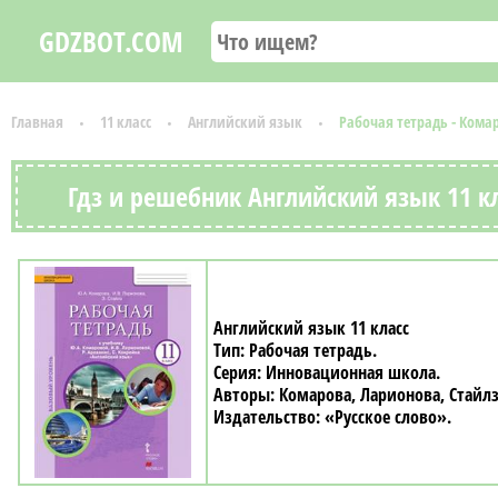
GDZBOT.COM
Главная
11 класс
Английский язык
Рабочая тетрадь - Кома
Гдз и решебник Английский язык 11 кл
Английский язык 11 класс
Рабочая тетрадь
Инновационная школа
Комарова, Ларионова, Стайл
«Русское слово»