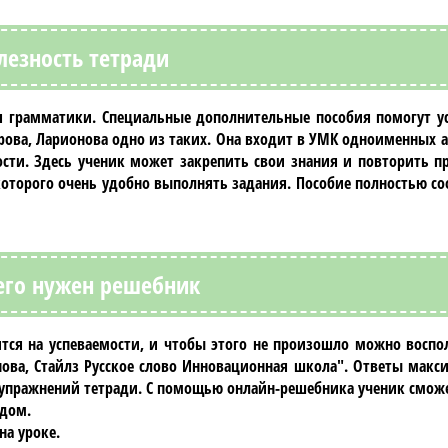
лезность тетради
ся грамматики. Специальные дополнительные пособия помогут ус
рова, Ларионова
одно из таких. Она входит в УМК одноименных а
ости. Здесь ученик может закрепить свои знания и повторить п
оторого очень удобно выполнять задания. Пособие полностью со
его нужен решебник
тся на успеваемости, и чтобы этого не произошло можно воспо
нова, Стайлз Русское слово Инновационная школа"
. Ответы макс
 упражнений тетради. С помощью
онлайн-решебника
ученик сможе
 дом.
на уроке.