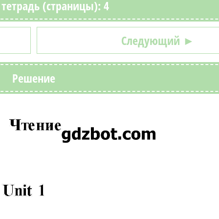
тетрадь (страницы): 4
Следующий ►
Решение