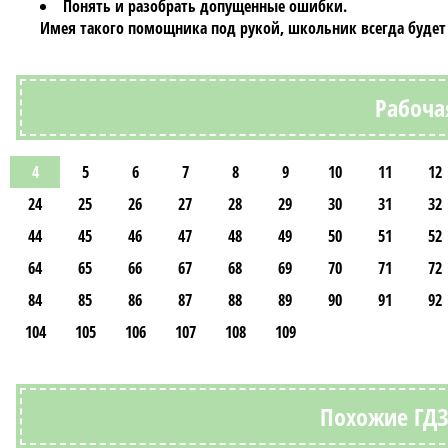
Понять и разобрать допущенные ошибки.
Имея такого помощника под рукой, школьник всегда будет г
Рабоча
4
5
6
7
8
9
10
11
12
24
25
26
27
28
29
30
31
32
44
45
46
47
48
49
50
51
52
64
65
66
67
68
69
70
71
72
84
85
86
87
88
89
90
91
92
104
105
106
107
108
109
Похожие ГДЗ