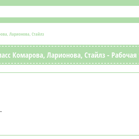
рова, Ларионова, Стайлз
асс Комарова, Ларионова, Стайлз - Рабочая
з