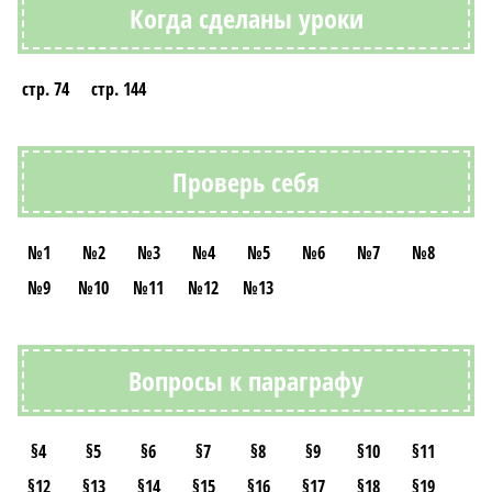
Когда сделаны уроки
стр. 74
стр. 144
Проверь себя
№1
№2
№3
№4
№5
№6
№7
№8
№9
№10
№11
№12
№13
Вопросы к параграфу
§4
§5
§6
§7
§8
§9
§10
§11
§12
§13
§14
§15
§16
§17
§18
§19