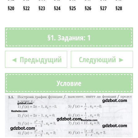
§20
§22
§23
§24
§25
§26
§27
§28
§1. Задания: 1
◄ Предыдущий
Следующий ►
Условие