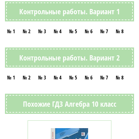
Контрольные работы. Вариант 1
№ 1
№ 2
№ 3
№ 4
№ 5
№ 6
№ 7
№ 8
Контрольные работы. Вариант 2
№ 1
№ 2
№ 3
№ 4
№ 5
№ 6
№ 7
№ 8
Похожие ГДЗ Алгебра 10 класс