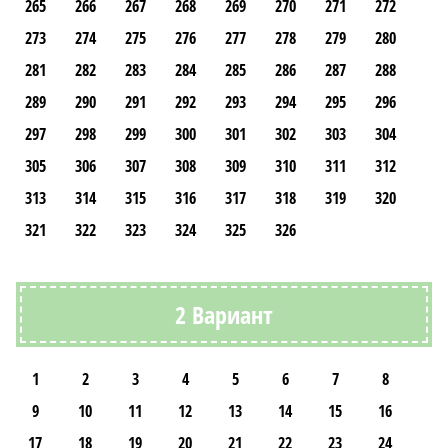
265
266
267
268
269
270
271
272
273
274
275
276
277
278
279
280
281
282
283
284
285
286
287
288
289
290
291
292
293
294
295
296
297
298
299
300
301
302
303
304
305
306
307
308
309
310
311
312
313
314
315
316
317
318
319
320
321
322
323
324
325
326
2 Вариант
1
2
3
4
5
6
7
8
9
10
11
12
13
14
15
16
17
18
19
20
21
22
23
24