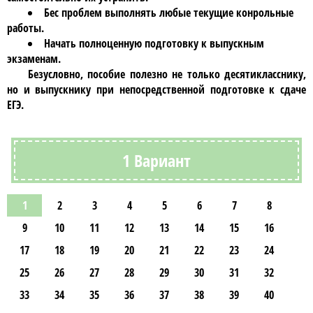
Бес проблем выполнять любые текущие конрольные
работы.
Начать полноценную подготовку к выпускным
экзаменам.
Безусловно, пособие полезно не только
десятикласснику
,
но и выпускнику при непосредственной подготовке к сдаче
ЕГЭ.
1 Вариант
1
2
3
4
5
6
7
8
9
10
11
12
13
14
15
16
17
18
19
20
21
22
23
24
25
26
27
28
29
30
31
32
33
34
35
36
37
38
39
40