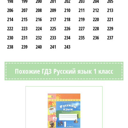
198
199
200
201
202
203
204
205
206
207
208
209
210
211
212
213
214
215
216
217
218
219
220
221
222
223
224
225
226
227
228
229
230
231
232
233
234
235
236
237
238
239
240
241
243
Похожие ГДЗ Русский язык 1 класс