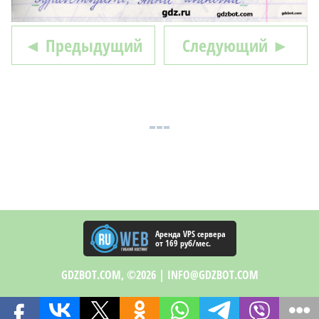
◄ Предыдущий
Следующий ►
Аренда VPS сервера
от 169 руб/мес.
GDZBOT.COM, ©2026 |
INFO@GDZBOT.COM