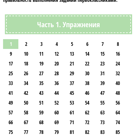
правильность выполнения заданий первоклассниками.
Часть 1. Упражнения
1
2
3
4
5
6
7
8
9
10
11
12
13
14
15
16
17
18
19
20
21
22
23
24
25
26
27
28
29
30
31
32
33
34
35
36
37
38
39
40
41
42
43
44
45
46
47
48
49
50
51
52
53
54
55
56
57
58
59
60
61
62
63
64
66
67
68
69
71
72
73
74
75
77
78
79
81
82
83
85