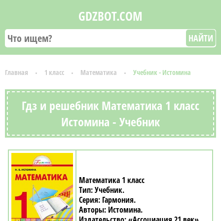
GDZBOT.COM
НАЙТИ
Главная
1 класс
Математика
Учебник - Истомина
Гдз и решебник Математика 1 класс
Истомина - Учебник
Математика 1 класс
Учебник
Гармония
Истомина
«Ассоциация 21 век»