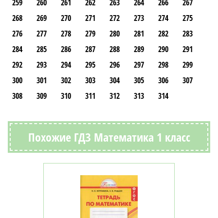
259
260
261
262
263
264
266
267
268
269
270
271
272
273
274
275
276
277
278
279
280
281
282
283
284
285
286
287
288
289
290
291
292
293
294
295
296
297
298
299
300
301
302
303
304
305
306
307
308
309
310
311
312
313
314
Похожие ГДЗ Математика 1 класс