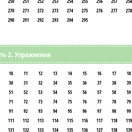
250
251
252
253
254
255
256
257
258
270
271
272
273
274
275
276
277
278
290
291
292
293
294
295
ть 2. Упражнения
10
11
12
13
14
15
16
17
18
30
31
32
34
35
36
37
38
39
51
52
53
54
55
56
57
58
59
71
72
73
74
75
76
77
78
79
91
92
93
94
95
96
97
98
99
111
112
113
114
115
116
117
118
119
131
132
133
134
135
136
137
138
139