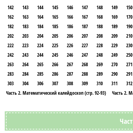
142
143
144
145
146
147
148
149
150
162
163
164
165
166
167
168
169
170
182
183
184
185
186
187
188
189
190
202
203
204
205
206
207
208
209
210
222
223
224
225
226
227
228
229
230
242
243
244
245
246
247
248
249
250
263
264
265
266
267
268
269
270
271
283
284
285
286
287
288
289
290
291
303
304
306
307
308
309
310
311
312
Часть 2. Математический калейдоскоп (стр. 92-93)
Часть 2. М
Част