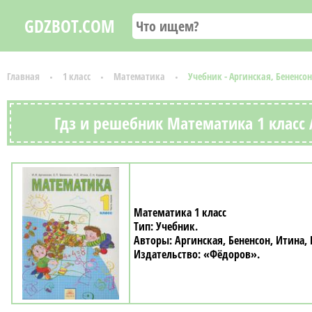
GDZBOT.COM
Главная
1 класс
Математика
Учебник - Аргинская, Бененс
Гдз и решебник Математика 1 класс 
Математика 1 класс
Учебник
Аргинская, Бененсон, Итина
«Фёдоров»