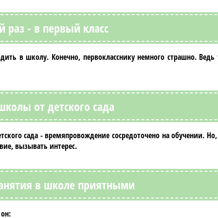
й раз - в первый класс
одить в школу. Конечно,
первокласснику
немного страшно. Ведь 
школы от детского сада
етского сада - времяпровождение сосредоточено на обучении. Но,
вие, вызывать интерес.
занятия в школе приятными
 он: