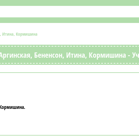
он, Итина, Кормишина
Аргинская, Бененсон, Итина, Кормишина - У
, Кормишина