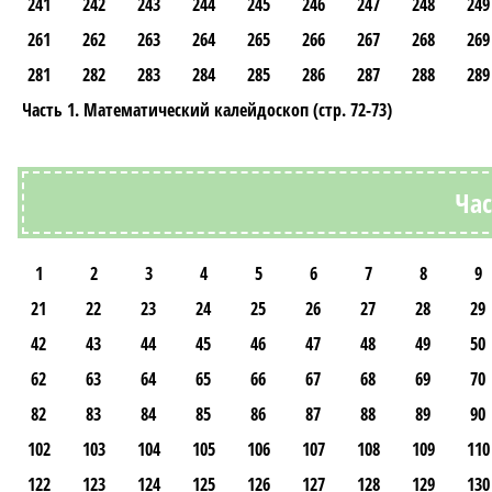
241
242
243
244
245
246
247
248
249
261
262
263
264
265
266
267
268
269
281
282
283
284
285
286
287
288
289
Часть 1. Математический калейдоскоп (стр. 72-73)
Час
1
2
3
4
5
6
7
8
9
21
22
23
24
25
26
27
28
29
42
43
44
45
46
47
48
49
50
62
63
64
65
66
67
68
69
70
82
83
84
85
86
87
88
89
90
102
103
104
105
106
107
108
109
110
122
123
124
125
126
127
128
129
130