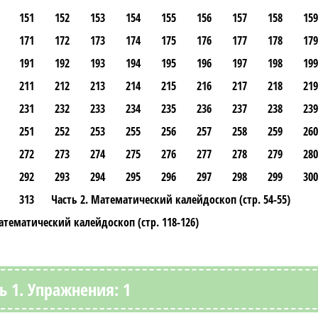
151
152
153
154
155
156
157
158
159
171
172
173
174
175
176
177
178
179
191
192
193
194
195
196
197
198
199
211
212
213
214
215
216
217
218
219
231
232
233
234
235
236
237
238
239
251
252
253
255
256
257
258
259
260
272
273
274
275
276
277
278
279
280
292
293
294
295
296
297
298
299
300
313
Часть 2. Математический калейдоскоп (стр. 54-55)
атематический калейдоскоп (стр. 118-126)
ь 1. Упражнения: 1