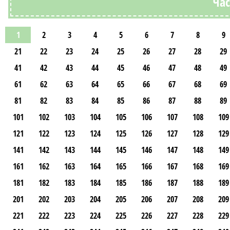
Час
1
2
3
4
5
6
7
8
9
21
22
23
24
25
26
27
28
29
41
42
43
44
45
46
47
48
49
61
62
63
64
65
66
67
68
69
81
82
83
84
85
86
87
88
89
101
102
103
104
105
106
107
108
109
121
122
123
124
125
126
127
128
129
141
142
143
144
145
146
147
148
149
161
162
163
164
165
166
167
168
169
181
182
183
184
185
186
187
188
189
201
202
203
204
205
206
207
208
209
221
222
223
224
225
226
227
228
229